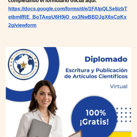
completando el formulario oficial aquí.
https://docs.google.com/forms/d/e/1FAIpQLSeljizbT
etbmIfRE_BoTAepU6H9jO_ox3NwBBDJgX6sCpKx
2g/viewform