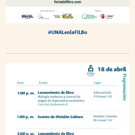
#UNALenlaFILBo