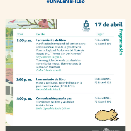
#UNALenlaFILBo