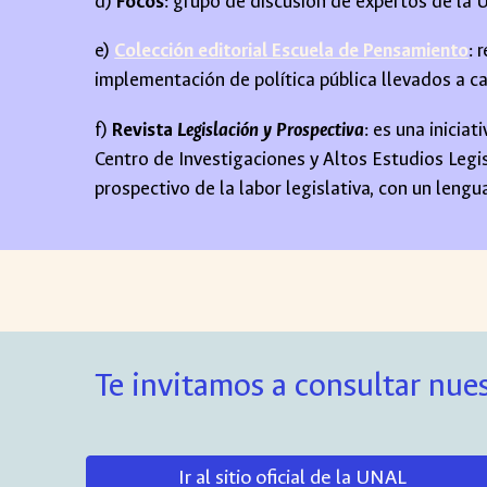
d)
Focos
:
grupo de discusión de expertos de la 
e)
Colección editorial Escuela de Pensamiento
: 
implementación de política pública llevados a 
f)
Revista
Legislación y Prospectiva
:
es una inicia
Centro de Investigaciones y Altos Estudios Legisl
prospectivo de la labor legislativa, con un lengu
Te invitamos a consultar nues
Ir al sitio oficial de la UNAL