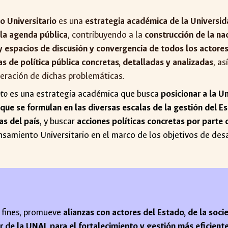
 Universitario
es una
estrategia académica de la Universi
 la agenda pública
, contribuyendo a la
construcción de la na
y espacios de discusión y convergencia de todos los actores
s de política pública concretas, detalladas y analizadas
, a
peración de dichas problemáticas.
nto
es una estrategia académica que busca
posicionar a la 
 que se formulan en las diversas escalas de la gestión del E
as del país
, y buscar
acciones políticas concretas por parte 
samiento Universitario en el marco de los objetivos de desar
s fines, promueve
alianzas con actores del Estado, de la soci
or de la UNAL para el fortalecimiento y gestión más eficient