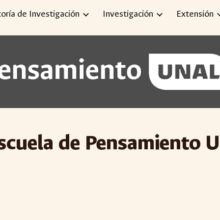
toría de Investigación
Investigación
Extensión
ip to main content
Skip to navigat
scuela de Pensamiento Un