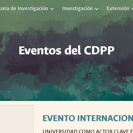
toría de Investigación
Investigación
Extensión
ip to main content
Skip to navigat
Eventos del CDPP
EVENTO INTERNACIO
UNIVERSIDAD COMO ACTOR CLAVE EN