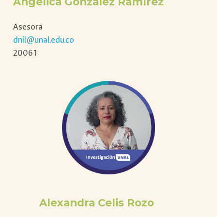
Angélica González Ramírez
Asesora
dnil@unal.edu.co
20061
Alexandra Celis Rozo