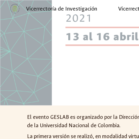
Vicerrectoría de Investigación
Vicerrec
Sk
El evento GESLAB es organizado por la Dirección
de la Universidad Nacional de Colombi
a
.
La
primera versión
se realizó, en modalidad virtu