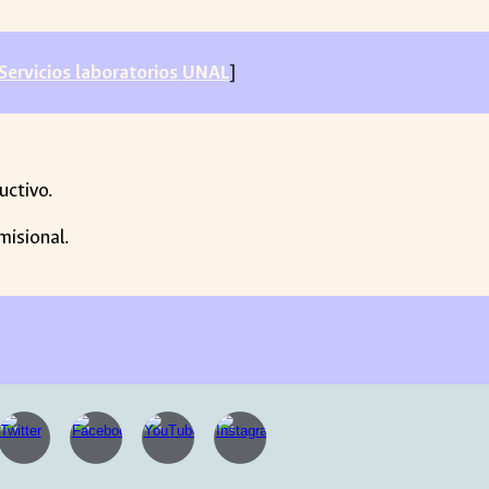
Servicios laboratorios UNAL
]
uctivo.
misional.