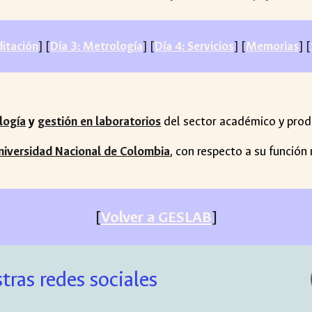
ditación
] [
Día 3: Metrología
] [
Día 4: Servicios
] [
Memorias
] [
logía
y
gestión en laboratorios
del sector académico y prod
Universidad Nacional de Colombia
, con respecto a su función 
[
Volver a GESLAB
]
tras redes sociales