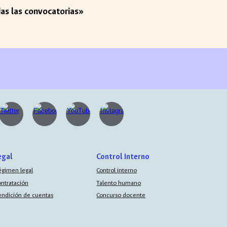
das las convocatorias»
egal
Control Interno
égimen legal
Control interno
ontratación
Talento humano
endición de cuentas
Concurso docente