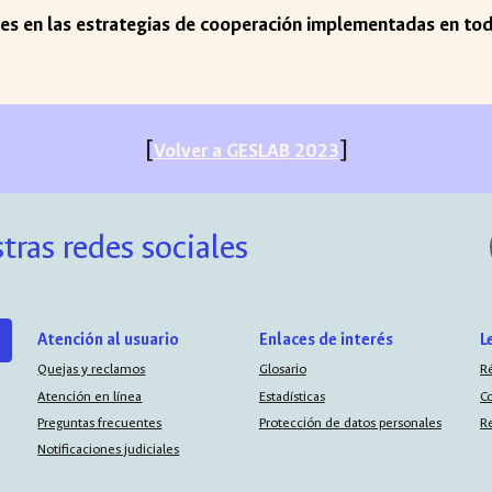
jes en las estrategias de cooperación implementadas en to
[
]
Volver a GESLAB
2023
tras redes sociales
Atención al usuario
Enlaces de interés
L
Quejas y reclamos
Glosario
R
Atención en línea
Estadísticas
C
Preguntas frecuentes
Protección de datos personales
R
Notificaciones judiciales