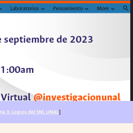
Laboratorios
Pensamiento
More
ion
ía 3: Logros del SNL UNAL
]