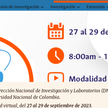
toría de Investigación
Investigación
Extensión
ip to main content
Skip to navigat
ección Nacional de Investigación y Laboratorios (DN
ersidad Nacional de Colombia.
d virtual, del
2
7
al
29
de septiembre de 202
3
.