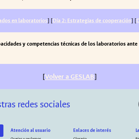
zados en laboratorios
] [
Día 2: Estrategias de cooperación
] [
D
apacidades y competencias técnicas de los laboratorios ant
[
Volver a GESLAB
]
tras redes sociales
Atención al usuario
Enlaces de interés
L
Quejas y reclamos
Glosario
R