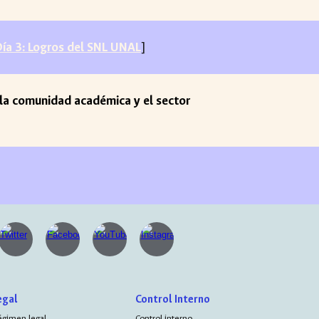
ía 3: Logros del SNL UNAL
]
e la comunidad académica y el sector
egal
Control Interno
égimen legal
Control interno