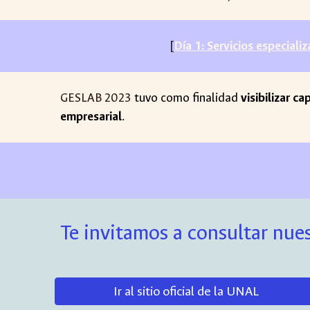
[
Día 1: Servicios especiali
GESLAB 202
3
tuvo como finalidad
visibilizar c
empresarial
.
Te invitamos a consultar nues
Ir al sitio oficial de la UNAL