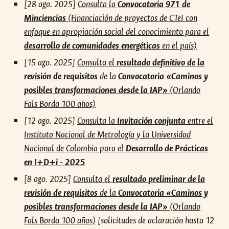
[28 ago. 2025]
Consulta la
Convocatoria 971 de
Minciencias
(Financiación de proyectos de CTeI con
enfoque en apropiación social del conocimiento para el
desarrollo de comunidades energéticas
en el país)
[
15
ago. 2025]
Consulta el
resultado
definitivo
de la
revisión de requisitos
de la
Convocatoria «Caminos y
posibles transformaciones desde la IAP»
(Orlando
Fals Borda 100 años)
[12 ago. 2025]
Consulta la
Invitación conjunta
entre el
Instituto Nacional de Metrología y la Universidad
Nacional de Colombia para el
Desarrollo de Prácticas
en I+D+i - 2025
[
8
ago
. 2025]
Consulta
el
resultado preliminar de la
revisión de requisitos
de
la
Convocatoria «Caminos y
posibles transformaciones desde la IAP»
(Orlando
Fals Borda 100 años)
[solicitudes de aclaración hasta 12