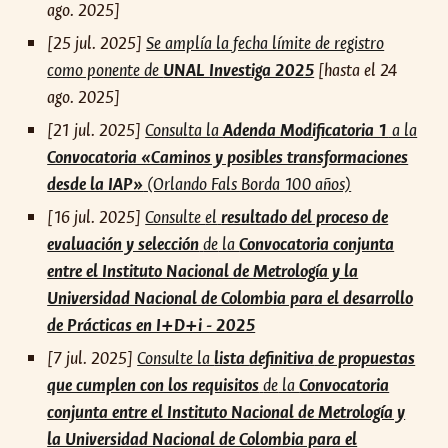
ago. 2025]
[25 jul. 2025]
Se amplía la fecha límite de registro
como ponente de
UNAL Investiga 2025
[hasta el 24
ago. 2025]
[21 jul. 2025]
Consulta la
Adenda Modificatoria 1
a la
Convocatoria «Caminos y posibles transformaciones
desde la IAP»
(Orlando Fals Borda 100 años)
[
16
ju
l
. 2025]
Consulte
el
resultado del proceso de
evaluación y selección
de
la
Convocatoria conjunta
entre el Instituto Nacional de Metrología y la
Universidad Nacional de Colombia para el desarrollo
de Prácticas en I+D+i - 2025
[
7
ju
l
. 2025]
Consulte la
lista
definitiva
de propuestas
que cumplen con los requisitos
de
la
Convocatoria
conjunta entre el Instituto Nacional de Metrología y
la Universidad Nacional de Colombia para el