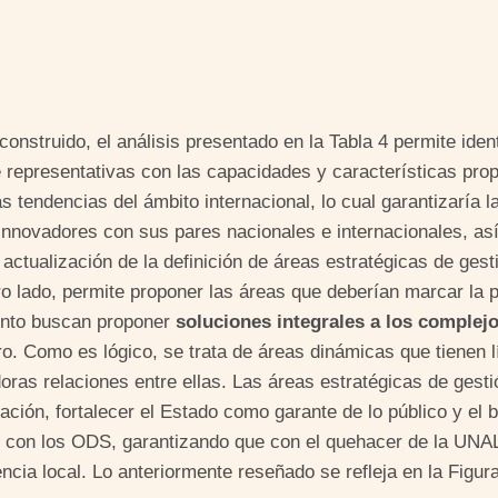
o construido, el análisis presentado en la Tabla 4 permite ide
e representativas con las capacidades y características pr
 tendencias del ámbito internacional, lo cual garantizaría la
e innovadores con sus pares nacionales e internacionales, a
 actualización de la definición de áreas estratégicas de ges
tro lado, permite proponer las áreas que deberían marcar la 
iento buscan proponer
soluciones integrales a los complejo
uro. Como es lógico, se trata de áreas dinámicas que tienen 
edoras relaciones entre ellas. Las áreas estratégicas de ges
 nación, fortalecer el Estado como garante de lo público y e
s con los ODS, garantizando que con el quehacer de la UNA
ncia local. Lo anteriormente reseñado se refleja en la Figur