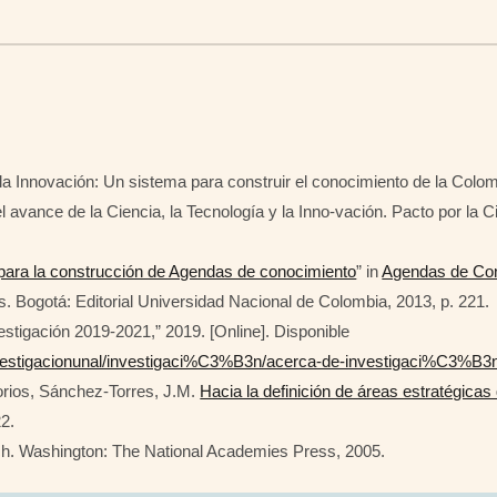
la Innovación: Un sistema para construir el conocimiento de la Colomb
 avance de la Ciencia, la Tecnología y la Inno-vación. Pacto por la C
para la construcción de Agendas de conocimiento
” in
Agendas de Co
. Bogotá: Editorial Universidad Nacional de Colombia, 2013, p. 221.
estigación 2019-2021,” 2019. [Online]. Disponible
linvestigacionunal/investigaci%C3%B3n/acerca-de-investigaci%C3%B3
torios, Sánchez-Torres, J.M.
Hacia la definición de áreas estratégicas 
22.
earch. Washington: The National Academies Press, 2005.