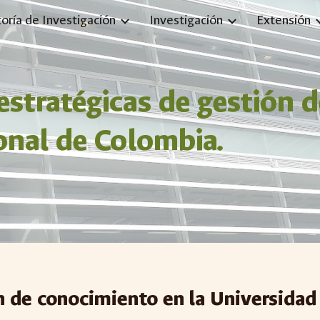
toría de Investigación
Investigación
Extensión
ip to main content
Skip to navigat
estratégicas de gestión 
onal de Colombia.
ón de conocimiento en la Universida