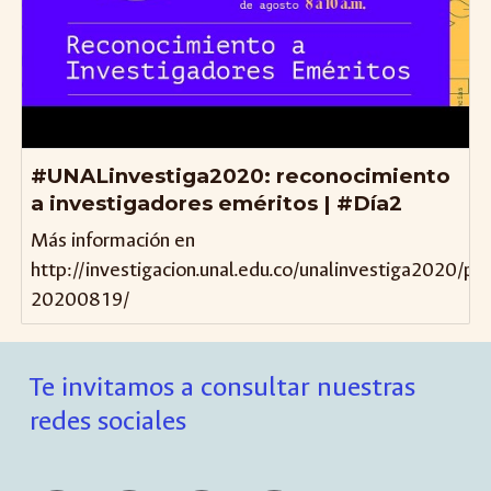
#UNALinvestiga2020: reconocimiento
a investigadores eméritos | #Día2
Más información en
http://investigacion.unal.edu.co/unalinvestiga2020/p
20200819/
Te invitamos a consultar nuestras
redes sociales