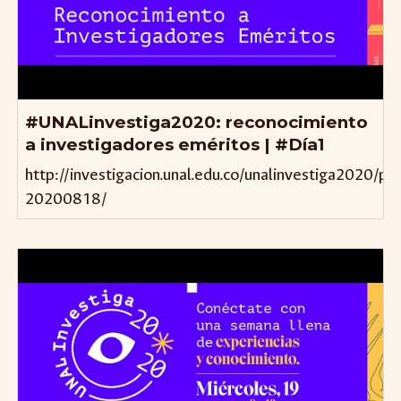
#UNALinvestiga2020: reconocimiento
a investigadores eméritos | #Día1
http://investigacion.unal.edu.co/unalinvestiga2020/p
20200818/