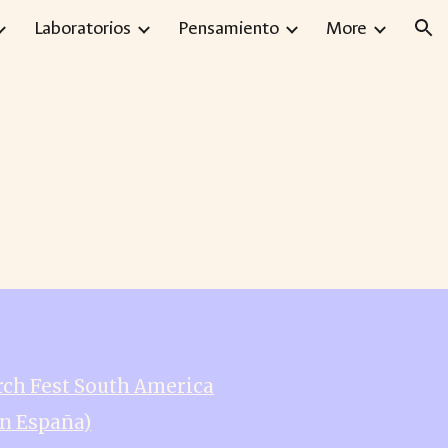
Laboratorios
Pensamiento
More
ion
rch Fest South America
en España)