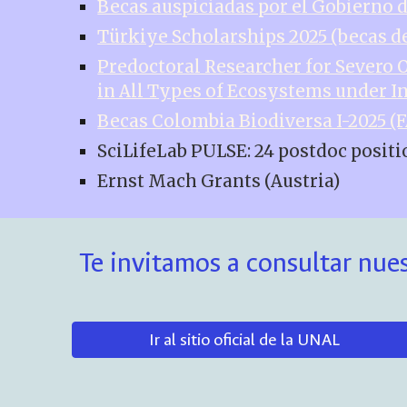
Becas auspiciadas por el Gobierno 
Türkiye Scholarships 2025 (becas d
Predoctoral Researcher for Severo 
in All Types of Ecosystems under I
Becas Colombia Biodiversa I-2025 (
SciLifeLab PULSE: 24 postdoc positi
Ernst Mach Grants (Austria)
Te invitamos a consultar nues
Ir al sitio oficial de la UNAL