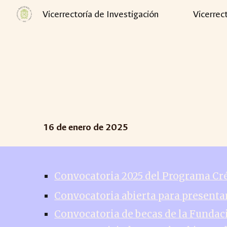
Vicerrectoría de Investigación
Vicerrec
Sk
16
de enero de 2025
Convocatoria 2025 del Programa Cré
Convocatoria abierta para presenta
Convocatoria de becas de la Fundac