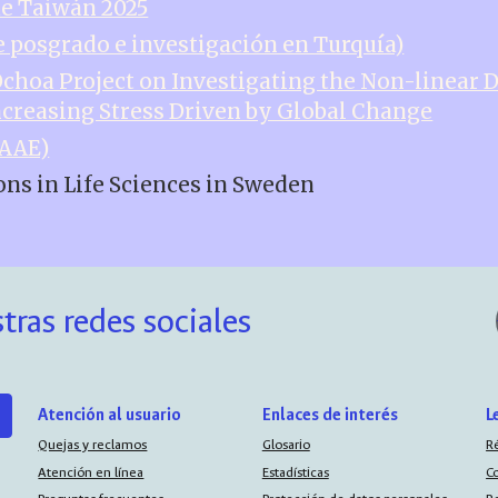
de Taiwán 2025
e posgrado e investigación en Turquía)
Ochoa Project on Investigating the Non-linear
ncreasing Stress Driven by Global Change
FAAE)
ons in Life Sciences in Sweden
tras redes sociales
Atención al usuario
Enlaces de interés
L
Quejas y reclamos
Glosario
R
Atención en línea
Estadísticas
C