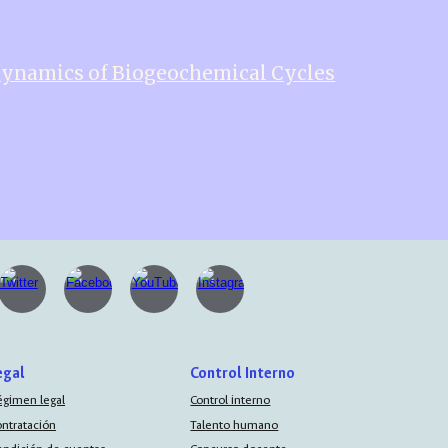
 Dynamics of Biogeochemical Cycles
egal
Control Interno
égimen legal
Control interno
ontratación
Talento humano