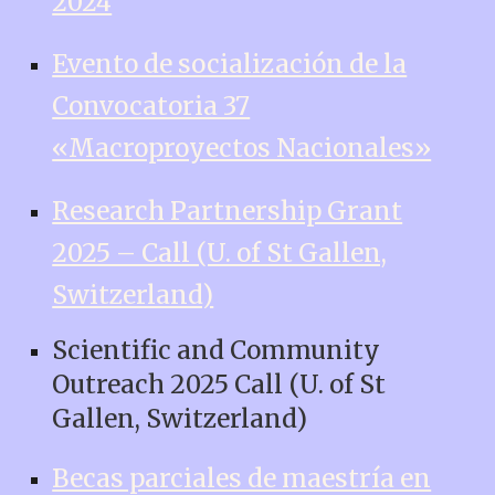
2024
Evento de socialización de la
Convocatoria 37
«Macroproyectos Nacionales»
Research Partnership Grant
2025 – Call (U. of St Gallen,
Switzerland)
Scientific and Community
Outreach 2025 Call (U. of St
Gallen, Switzerland)
Becas parciales de maestría en